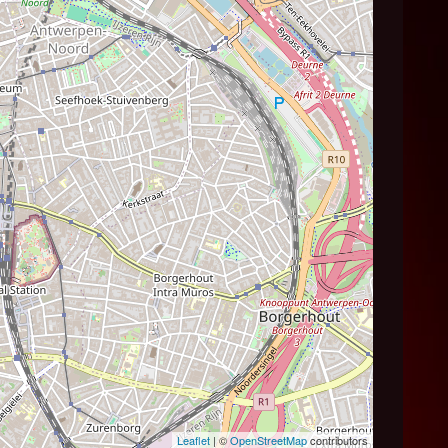
Leaflet
| ©
OpenStreetMap
contributors