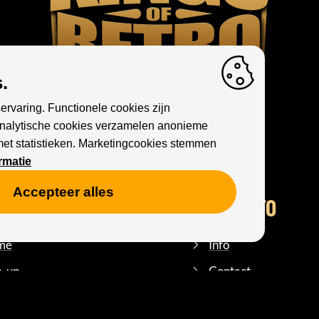
.
ervaring. Functionele cookies zijn
Analytische cookies verzamelen anonieme
met statistieken. Marketingcookies stemmen
rmatie
Accepteer alles
U
MORE INFO
me
Info
e-up
Contact
ation