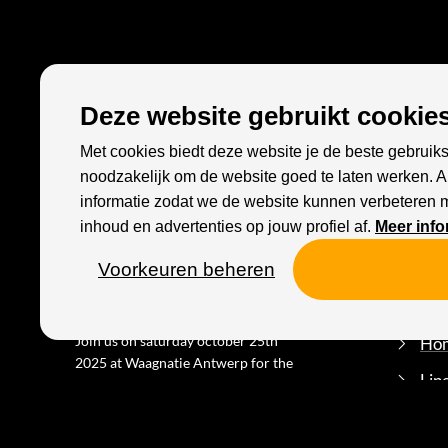
Deze website gebruikt cookies
Met cookies biedt deze website je de beste gebruiks
noodzakelijk om de website goed te laten werken. 
informatie zodat we de website kunnen verbeteren 
inhoud en advertenties op jouw profiel af.
Meer info
Voorkeuren beheren
KINGS OF RETRO
MEN
Join us on saturday october 25th
Ho
2025 at Waagnatie Antwerp for the
Lin
Ultimate Retro Party - Powered by
Legacy and be part of an
Loc
unforgettable night filled with